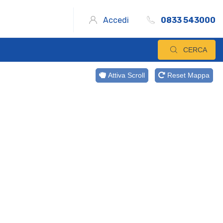
Accedi
0833 543000
CERCA
Attiva Scroll
Reset Mappa