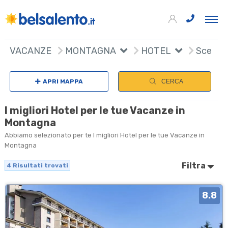
4
+
VACANZE
MONTAGNA
HOTEL
Scegli 
−
APRI MAPPA
CERCA
I migliori Hotel per le tue Vacanze in
Montagna
Abbiamo selezionato per te I migliori Hotel per le tue Vacanze in
Montagna
Filtra
4
Risultati trovati
8.8