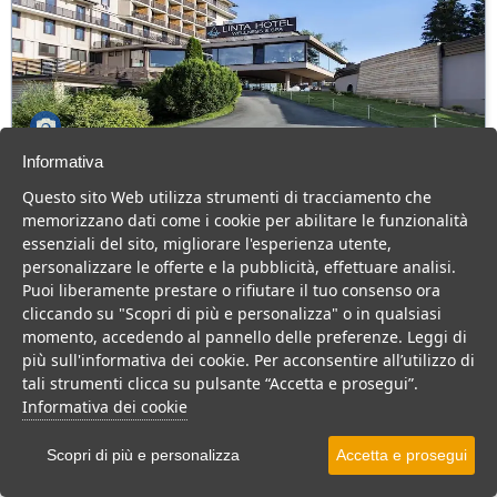
Informativa
Linta Park Hotel Wellness Spa
Questo sito Web utilizza strumenti di tracciamento che
Veneto > Asiago
memorizzano dati come i cookie per abilitare le funzionalità
103 Camere
essenziali del sito, migliorare l'esperienza utente,
personalizzare le offerte e la pubblicità, effettuare analisi.
Hotel 4 stelle ad Asiago, con grande Centro Benessere, per una
Puoi liberamente prestare o rifiutare il tuo consenso ora
vacanza confortevole e rilassante.
cliccando su "Scopri di più e personalizza" o in qualsiasi
Hotel
momento, accedendo al pannello delle preferenze. Leggi di
più sull'informativa dei cookie. Per acconsentire all’utilizzo di
VEDI SU MAPPA
tali strumenti clicca su pulsante “Accetta e prosegui”.
INFO STRUTTURA
Informativa dei cookie
APRI STRUTTURA
Scopri di più e personalizza
Accetta e prosegui