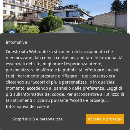
Informativa
Linta Park Hotel Wellness Spa
Questo sito Web utilizza strumenti di tracciamento che
Veneto > Asiago
memorizzano dati come i cookie per abilitare le funzionalità
103 Camere
essenziali del sito, migliorare l'esperienza utente,
personalizzare le offerte e la pubblicità, effettuare analisi.
Hotel 4 stelle ad Asiago, con grande Centro Benessere, per una
Puoi liberamente prestare o rifiutare il tuo consenso ora
vacanza confortevole e rilassante.
cliccando su "Scopri di più e personalizza" o in qualsiasi
Hotel
momento, accedendo al pannello delle preferenze. Leggi di
più sull'informativa dei cookie. Per acconsentire all’utilizzo di
VEDI SU MAPPA
tali strumenti clicca su pulsante “Accetta e prosegui”.
INFO STRUTTURA
Informativa dei cookie
APRI STRUTTURA
Scopri di più e personalizza
Accetta e prosegui