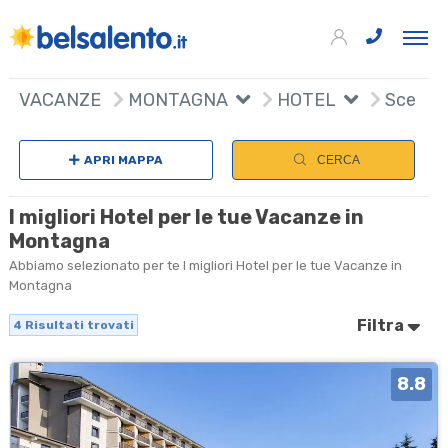
4
+
VACANZE
MONTAGNA
HOTEL
Scegli 
−
APRI MAPPA
CERCA
I migliori Hotel per le tue Vacanze in
Montagna
Abbiamo selezionato per te I migliori Hotel per le tue Vacanze in
Montagna
Filtra
4
Risultati trovati
8.8