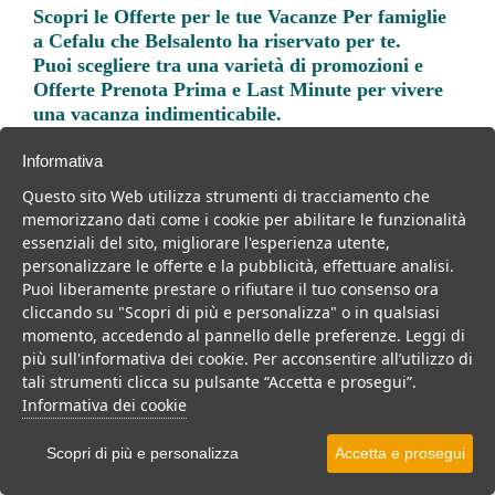
Scopri le
Offerte per le tue Vacanze Per famiglie
a Cefalu
che Belsalento ha riservato per te.
Puoi scegliere tra una varietà di promozioni e
Offerte Prenota Prima e Last Minute per vivere
una vacanza indimenticabile.
Informativa
Questo sito Web utilizza strumenti di tracciamento che
memorizzano dati come i cookie per abilitare le funzionalità
essenziali del sito, migliorare l'esperienza utente,
Trova la soluzione migliore per la tua prossima
personalizzare le offerte e la pubblicità, effettuare analisi.
vacanza.
Puoi liberamente prestare o rifiutare il tuo consenso ora
cliccando su "Scopri di più e personalizza" o in qualsiasi
Noi di belsalento.it abbiamo selezionato per te le migliori mete, i
momento, accedendo al pannello delle preferenze. Leggi di
migliori servizi, le migliori offerte per il tuo prossimo viaggio.
più sull'informativa dei cookie. Per acconsentire all’utilizzo di
tali strumenti clicca su pulsante “Accetta e prosegui”.
Informativa dei cookie
Scopri di più e personalizza
Accetta e prosegui
Mare
Per coppie