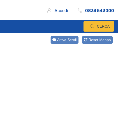
Accedi
0833 543000
CERCA
Attiva Scroll
Reset Mappa