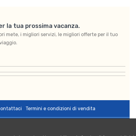
per la tua prossima vacanza.
 mete, i migliori servizi, le migliori offerte per il tuo
viaggio.
ontattaci
Termini e condizioni di vendita
zedigital s.r.l. via Bologna 2 Tricase (Le) p.iva 05108640755;
rese CCIAA di Lecce n. 05108640755 - Numero REA: LE - 342564;