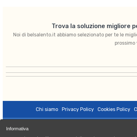
Trova la soluzione migliore 
Noi di belsalento.it abbiamo selezionato per te le migliori
prossimo 
Chi siamo
Privacy Policy
Cookies Policy
C
Informativa
BelSalento di proprietà di Kalintour s.r.l. è gestito da Vacan
licenza amministrativa n.0079508 del 27/10/2020; Registro Imp