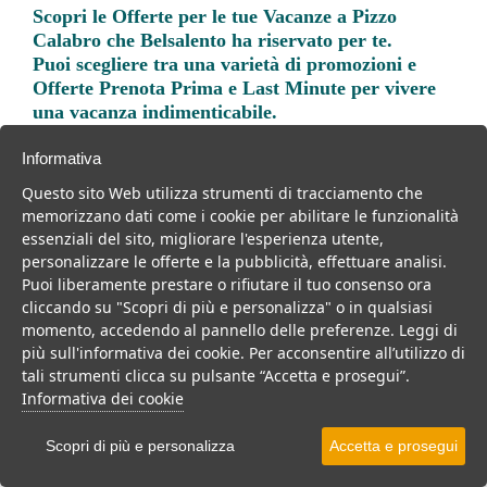
Scopri le
Offerte per le tue Vacanze a Pizzo
Calabro
che Belsalento ha riservato per te.
Puoi scegliere tra una varietà di promozioni e
Offerte Prenota Prima e Last Minute per vivere
una vacanza indimenticabile.
Informativa
Questo sito Web utilizza strumenti di tracciamento che
memorizzano dati come i cookie per abilitare le funzionalità
essenziali del sito, migliorare l'esperienza utente,
Trova la soluzione migliore per la tua prossima
personalizzare le offerte e la pubblicità, effettuare analisi.
vacanza.
Puoi liberamente prestare o rifiutare il tuo consenso ora
cliccando su "Scopri di più e personalizza" o in qualsiasi
Noi di belsalento.it abbiamo selezionato per te le migliori mete, i
momento, accedendo al pannello delle preferenze. Leggi di
migliori servizi, le migliori offerte per il tuo prossimo viaggio.
più sull'informativa dei cookie. Per acconsentire all’utilizzo di
tali strumenti clicca su pulsante “Accetta e prosegui”.
Informativa dei cookie
Villaggi
Resort
Hotel
Centri benessere
Scopri di più e personalizza
Accetta e prosegui