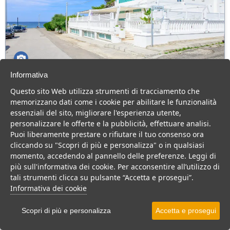
Informativa
Cala Blu Ugento
Questo sito Web utilizza strumenti di tracciamento che
Puglia > Salento > Ugento > Torre San Giovanni
memorizzano dati come i cookie per abilitare le funzionalità
essenziali del sito, migliorare l'esperienza utente,
Comodo Bed and breakfast fronte mare in Salento, possibilità di
personalizzare le offerte e la pubblicità, effettuare analisi.
convenzioni presso il vicino hotel.
Puoi liberamente prestare o rifiutare il tuo consenso ora
Residence
B&B
Casa Vacanza
cliccando su "Scopri di più e personalizza" o in qualsiasi
momento, accedendo al pannello delle preferenze. Leggi di
VEDI SU MAPPA
più sull'informativa dei cookie. Per acconsentire all’utilizzo di
INFO STRUTTURA
tali strumenti clicca su pulsante “Accetta e prosegui”.
Informativa dei cookie
APRI STRUTTURA
Scopri di più e personalizza
Accetta e prosegui
PREVENTIVO