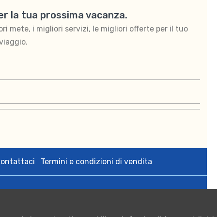
per la tua prossima vacanza.
 mete, i migliori servizi, le migliori offerte per il tuo
viaggio.
ontattaci
Termini e condizioni di vendita
zedigital s.r.l. via Bologna 2 Tricase (Le) p.iva 05108640755;
rese CCIAA di Lecce n. 05108640755 - Numero REA: LE - 342564;
 Euro 10.000,00.