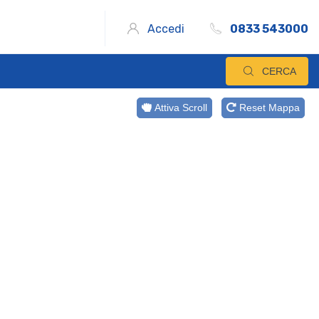
Accedi
0833 543000
CERCA
Attiva Scroll
Reset Mappa