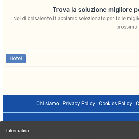
Trova la soluzione migliore 
Noi di belsalento.it abbiamo selezionato per te le migliori
prossimo 
Hotel
Chi siamo
Privacy Policy
Cookies Policy
C
BelSalento di proprietà di Kalintour s.r.l. è gestito da Vacan
Informativa
licenza amministrativa n.0079508 del 27/10/2020; Registro Imp
Capitale Sociale