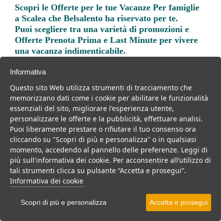
Scopri le
Offerte per le tue Vacanze Per famiglie
a Scalea
che Belsalento ha riservato per te.
Puoi scegliere tra una varietà di promozioni e
Offerte Prenota Prima e Last Minute per vivere
una vacanza indimenticabile.
Informativa
Questo sito Web utilizza strumenti di tracciamento che
memorizzano dati come i cookie per abilitare le funzionalità
essenziali del sito, migliorare l'esperienza utente,
Trova la soluzione migliore per la tua prossima
personalizzare le offerte e la pubblicità, effettuare analisi.
vacanza.
Puoi liberamente prestare o rifiutare il tuo consenso ora
cliccando su "Scopri di più e personalizza" o in qualsiasi
Noi di belsalento.it abbiamo selezionato per te le migliori mete, i
momento, accedendo al pannello delle preferenze. Leggi di
migliori servizi, le migliori offerte per il tuo prossimo viaggio.
più sull'informativa dei cookie. Per acconsentire all’utilizzo di
tali strumenti clicca su pulsante “Accetta e prosegui”.
Informativa dei cookie
Villaggi
Hotel
Scopri di più e personalizza
Accetta e prosegui