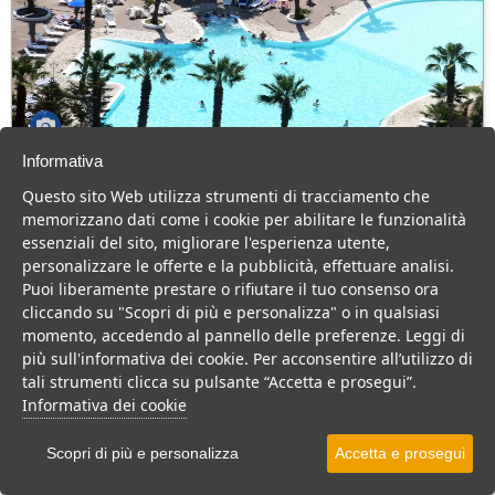
Informativa
Villaggio Hotel Costa Sybaris
Questo sito Web utilizza strumenti di tracciamento che
Calabria > Cassano allo Ionio > Marina di Sibari
memorizzano dati come i cookie per abilitare le funzionalità
80 Camere
essenziali del sito, migliorare l'esperienza utente,
personalizzare le offerte e la pubblicità, effettuare analisi.
Hotel 4 stelle in Calabria, con animazione e cucina tipica, per una
Puoi liberamente prestare o rifiutare il tuo consenso ora
vacanza divertente per tutta la famiglia.
cliccando su "Scopri di più e personalizza" o in qualsiasi
Villaggio
Hotel
momento, accedendo al pannello delle preferenze. Leggi di
più sull'informativa dei cookie. Per acconsentire all’utilizzo di
VEDI SU MAPPA
tali strumenti clicca su pulsante “Accetta e prosegui”.
INFO STRUTTURA
Informativa dei cookie
APRI STRUTTURA
Scopri di più e personalizza
Accetta e prosegui