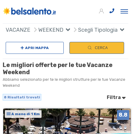
8
+
VACANZE
WEEKEND
Scegli Tipologia
S
−
APRI MAPPA
CERCA
Le migliori offerte per le tue Vacanze
Weekend
Abbiamo selezionato per te le migliori strutture per le tue Vacanze
Weekend
Filtra
8
Risultati trovati
8.8
A meno di 1 Km