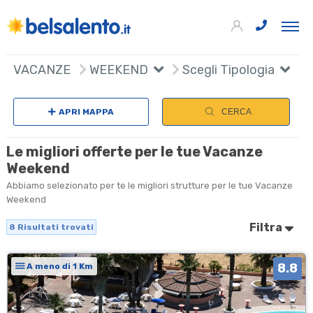
8
+
VACANZE
WEEKEND
Scegli Tipologia
S
−
APRI MAPPA
CERCA
Le migliori offerte per le tue Vacanze
Weekend
Abbiamo selezionato per te le migliori strutture per le tue Vacanze
Weekend
Filtra
8
Risultati trovati
8.8
A meno di 1 Km