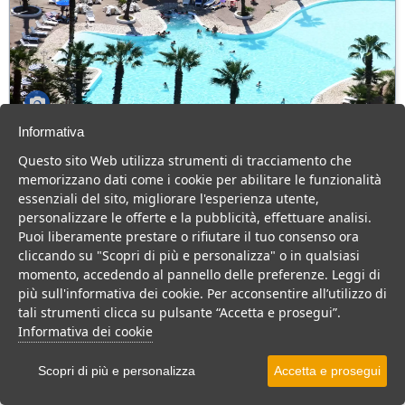
Informativa
Villaggio Hotel Costa Sybaris
Questo sito Web utilizza strumenti di tracciamento che
Calabria > Cassano allo Ionio > Marina di Sibari
memorizzano dati come i cookie per abilitare le funzionalità
80 Camere
essenziali del sito, migliorare l'esperienza utente,
personalizzare le offerte e la pubblicità, effettuare analisi.
Hotel 4 stelle in Calabria, con animazione e cucina tipica, per una
Puoi liberamente prestare o rifiutare il tuo consenso ora
vacanza divertente per tutta la famiglia.
cliccando su "Scopri di più e personalizza" o in qualsiasi
Villaggio
Hotel
momento, accedendo al pannello delle preferenze. Leggi di
più sull'informativa dei cookie. Per acconsentire all’utilizzo di
VEDI SU MAPPA
tali strumenti clicca su pulsante “Accetta e prosegui”.
INFO STRUTTURA
Informativa dei cookie
APRI STRUTTURA
Scopri di più e personalizza
Accetta e prosegui