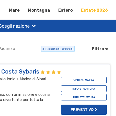
Mare
Montagna
Estero
Estate 2026
Scegli nazione
 Vacanze
Filtra
8
Risultati trovati
l Costa Sybaris
lo Ionio > Marina di Sibari
VEDI SU MAPPA
INFO STRUTTURA
bria, con animazione e cucina
APRI STRUTTURA
a divertente per tutta la
PREVENTIVO