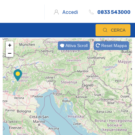
Accedi
0833 543000
CERCA
+
Attiva Scroll
Reset Mappa
−