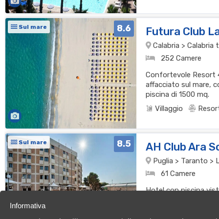
8.6
Sul mare
Futura Club L
Calabria > Calabria t
252 Camere
Confortevole Resort 4 
affacciato sul mare, 
piscina di 1500 mq.
Villaggio
Resor
8.5
Sul mare
AH Club Ara S
Puglia > Taranto > 
61 Camere
Hotel con piscina vist
spiaggia, ideale per ch
Informativa
Hotel