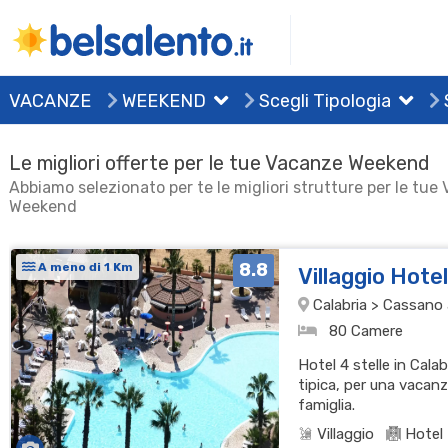
VACANZE
WEEKEND
Scegli Tipologia
Le migliori offerte per le tue Vacanze Weekend
Abbiamo selezionato per te le migliori strutture per le tue
Weekend
8.8
A meno di 1 Km
Villaggio Hote
Calabria > Cassano al
80 Camere
Hotel 4 stelle in Cala
tipica, per una vacanz
famiglia.
Villaggio
Hotel