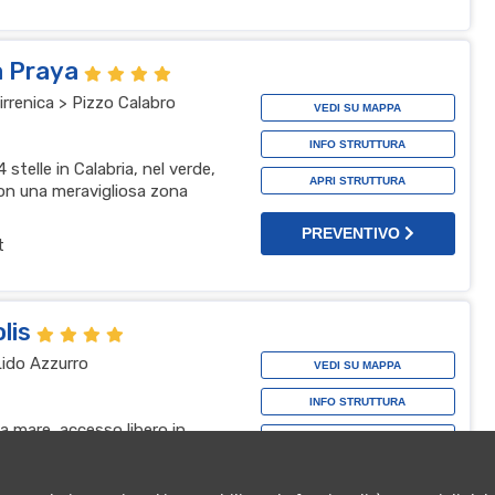
a Praya
irrenica > Pizzo Calabro
VEDI SU MAPPA
INFO STRUTTURA
stelle in Calabria, nel verde,
APRI STRUTTURA
con una meravigliosa zona
PREVENTIVO
t
olis
Lido Azzurro
VEDI SU MAPPA
INFO STRUTTURA
a mare, accesso libero in
APRI STRUTTURA
i cerca relax
PREVENTIVO