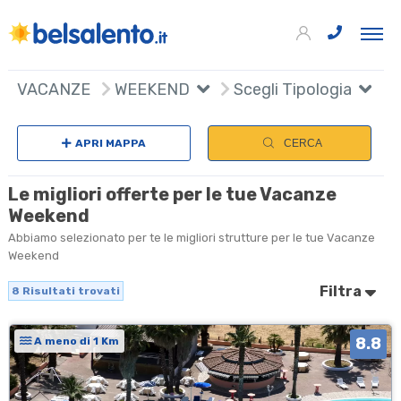
8
+
VACANZE
WEEKEND
Scegli Tipologia
S
−
APRI MAPPA
CERCA
Le migliori offerte per le tue Vacanze
Weekend
Abbiamo selezionato per te le migliori strutture per le tue Vacanze
Weekend
Filtra
8
Risultati trovati
8.8
A meno di 1 Km