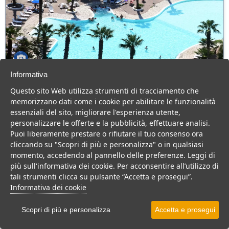
Informativa
Villaggio Hotel Costa Sybaris
Questo sito Web utilizza strumenti di tracciamento che
Calabria > Cassano allo Ionio > Marina di Sibari
memorizzano dati come i cookie per abilitare le funzionalità
80 Camere
essenziali del sito, migliorare l'esperienza utente,
personalizzare le offerte e la pubblicità, effettuare analisi.
Hotel 4 stelle in Calabria, con animazione e cucina tipica, per una
Puoi liberamente prestare o rifiutare il tuo consenso ora
vacanza divertente per tutta la famiglia.
cliccando su "Scopri di più e personalizza" o in qualsiasi
Villaggio
Hotel
momento, accedendo al pannello delle preferenze. Leggi di
più sull'informativa dei cookie. Per acconsentire all’utilizzo di
VEDI SU MAPPA
tali strumenti clicca su pulsante “Accetta e prosegui”.
INFO STRUTTURA
Informativa dei cookie
APRI STRUTTURA
Scopri di più e personalizza
Accetta e prosegui