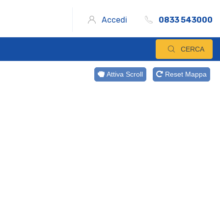
Accedi
0833 543000
CERCA
Attiva Scroll
Reset Mappa