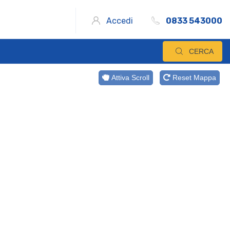
Accedi
0833 543000
CERCA
Attiva Scroll
Reset Mappa