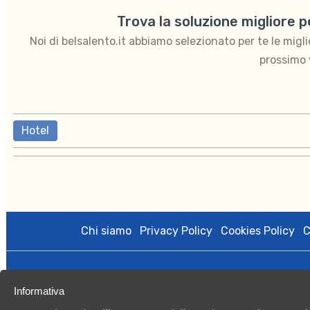
Trova la soluzione migliore 
Noi di belsalento.it abbiamo selezionato per te le migliori
prossimo 
Hotel
Chi siamo
Privacy Policy
Cookies Policy
C
BelSalento di proprietà di Kalintour s.r.l. è gestito da Vacan
Informativa
licenza amministrativa n.0079508 del 27/10/2020; Registro Imp
Capitale Sociale