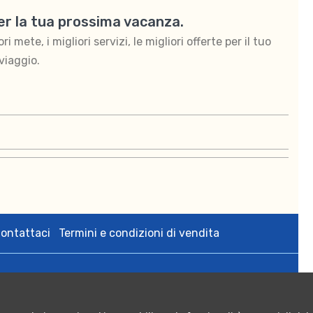
per la tua prossima vacanza.
 mete, i migliori servizi, le migliori offerte per il tuo
viaggio.
ontattaci
Termini e condizioni di vendita
zedigital s.r.l. via Bologna 2 Tricase (Le) p.iva 05108640755;
rese CCIAA di Lecce n. 05108640755 - Numero REA: LE - 342564;
 Euro 10.000,00.