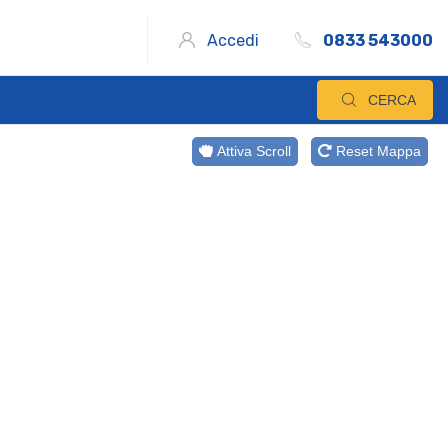
Accedi
0833 543000
CERCA
Attiva Scroll
Reset Mappa