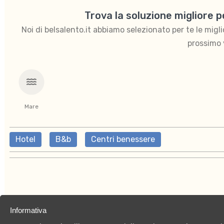
Trova la soluzione migliore 
Noi di belsalento.it abbiamo selezionato per te le migliori
prossimo 
Mare
Hotel
B&b
Centri benessere
Informativa
Chi siamo
Privacy Policy
Cookies Policy
C