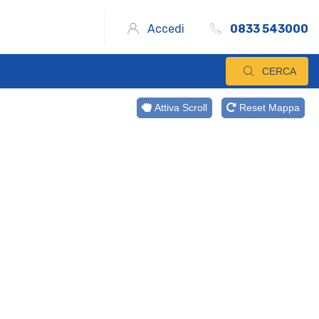
Accedi
0833 543000
CERCA
Attiva Scroll
Reset Mappa