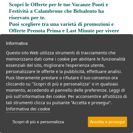
Scopri le
Offerte per le tue Vacanze Ponti e
Festività a Calambrone
che Belsalento ha
riservato per te.
Puoi scegliere tra una varietà di promozioni e
Offerte Prenota Prima e Last Minute per vivere
una vacanza indimenticabile.
Informativa
Questo sito Web utilizza strumenti di tracciamento che
memorizzano dati come i cookie per abilitare le funzionalità
essenziali del sito, migliorare l'esperienza utente,
personalizzare le offerte e la pubblicità, effettuare analisi.
Trova la soluzione migliore per la tua prossima
Puoi liberamente prestare o rifiutare il tuo consenso ora
vacanza.
cliccando su "Scopri di più e personalizza" o in qualsiasi
momento, accedendo al pannello delle preferenze. Leggi di
Noi di belsalento.it abbiamo selezionato per te le migliori mete, i
più sull'informativa dei cookie. Per acconsentire all’utilizzo di
migliori servizi, le migliori offerte per il tuo prossimo viaggio.
tali strumenti clicca su pulsante “Accetta e prosegui”.
Informativa dei cookie
Scopri di più e personalizza
Accetta e prosegui