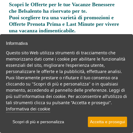
Scopri le
Offerte per le tue Vacanze Benessere
che Belsalento ha riservato per te.
Puoi scegliere tra una varietà di promozioni e
Offerte Prenota Prima e Last Minute per vivere
una vacanza indimenticabile.
Informativa
Questo sito Web utilizza strumenti di tracciamento che
memorizzano dati come i cookie per abilitare le funzionalità
essenziali del sito, migliorare l'esperienza utente,
Trova la soluzione migliore per la tua prossima
personalizzare le offerte e la pubblicità, effettuare analisi.
vacanza.
Puoi liberamente prestare o rifiutare il tuo consenso ora
cliccando su "Scopri di più e personalizza" o in qualsiasi
Noi di belsalento.it abbiamo selezionato per te le migliori mete, i
momento, accedendo al pannello delle preferenze. Leggi di
migliori servizi, le migliori offerte per il tuo prossimo viaggio.
più sull'informativa dei cookie. Per acconsentire all’utilizzo di
tali strumenti clicca su pulsante “Accetta e prosegui”.
Informativa dei cookie
Scopri di più e personalizza
Accetta e prosegui
Mare
Weekend
Per coppie
Per famiglie