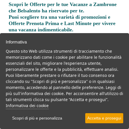
Scopri le
Offerte per le tue Vacanze a Zambrone
che Belsalento ha riservato per te.
Puoi scegliere tra una varietà di promozioni e
Offerte Prenota Prima e Last Minute per vivere
una vacanza indimenticabile.
Informativa
Questo sito Web utilizza strumenti di tracciamento che
memorizzano dati come i cookie per abilitare le funzionalità
essenziali del sito, migliorare l'esperienza utente,
Trova la soluzione migliore per la tua prossima
personalizzare le offerte e la pubblicità, effettuare analisi.
vacanza.
Puoi liberamente prestare o rifiutare il tuo consenso ora
cliccando su "Scopri di più e personalizza" o in qualsiasi
Noi di belsalento.it abbiamo selezionato per te le migliori mete, i
momento, accedendo al pannello delle preferenze. Leggi di
migliori servizi, le migliori offerte per il tuo prossimo viaggio.
più sull'informativa dei cookie. Per acconsentire all’utilizzo di
tali strumenti clicca su pulsante “Accetta e prosegui”.
Informativa dei cookie
Villaggi
Scopri di più e personalizza
Accetta e prosegui