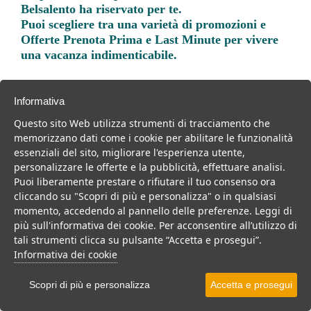
Belsalento ha riservato per te.
Puoi scegliere tra una varietà di promozioni e
Offerte Prenota Prima e Last Minute per vivere
una vacanza indimenticabile.
Informativa
Questo sito Web utilizza strumenti di tracciamento che
memorizzano dati come i cookie per abilitare le funzionalità
Trova la soluzione migliore per la tua prossima
essenziali del sito, migliorare l'esperienza utente,
vacanza.
personalizzare le offerte e la pubblicità, effettuare analisi.
Noi di belsalento.it abbiamo selezionato per te le migliori mete, i
Puoi liberamente prestare o rifiutare il tuo consenso ora
migliori servizi, le migliori offerte per il tuo prossimo viaggio.
cliccando su "Scopri di più e personalizza" o in qualsiasi
momento, accedendo al pannello delle preferenze. Leggi di
più sull'informativa dei cookie. Per acconsentire all’utilizzo di
tali strumenti clicca su pulsante “Accetta e prosegui”.
Informativa dei cookie
Residence
B&b
Casa vacanze
Scopri di più e personalizza
Accetta e prosegui