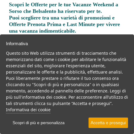
Scopri le
Offerte per le tue Vacanze Weekend a
Sorso
che Belsalento ha riservato per te.
Puoi scegliere tra una varietà di promozioni e
Offerte Prenota Prima e Last Minute per vivere
una vacanza indimenticabile.
Informativa
Questo sito Web utilizza strumenti di tracciamento che
memorizzano dati come i cookie per abilitare le funzionalità
essenziali del sito, migliorare l'esperienza utente,
Trova la soluzione migliore per la tua prossima
personalizzare le offerte e la pubblicità, effettuare analisi.
vacanza.
Puoi liberamente prestare o rifiutare il tuo consenso ora
cliccando su "Scopri di più e personalizza" o in qualsiasi
Noi di belsalento.it abbiamo selezionato per te le migliori mete, i
momento, accedendo al pannello delle preferenze. Leggi di
migliori servizi, le migliori offerte per il tuo prossimo viaggio.
più sull'informativa dei cookie. Per acconsentire all’utilizzo di
tali strumenti clicca su pulsante “Accetta e prosegui”.
Informativa dei cookie
Scopri di più e personalizza
Accetta e prosegui