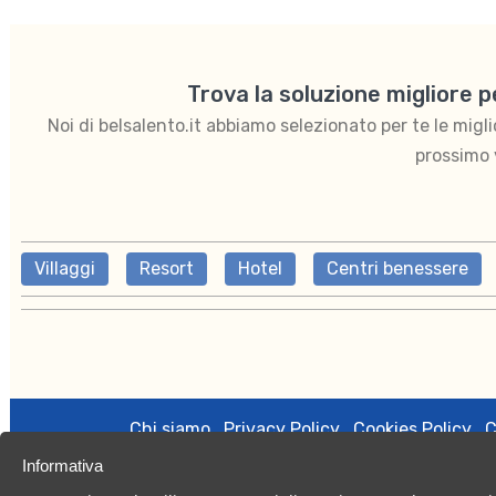
Trova la soluzione migliore 
Noi di belsalento.it abbiamo selezionato per te le migliori
prossimo 
Villaggi
Resort
Hotel
Centri benessere
Chi siamo
Privacy Policy
Cookies Policy
C
Informativa