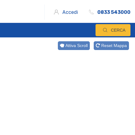
Accedi
0833 543000
CERCA
Attiva Scroll
Reset Mappa