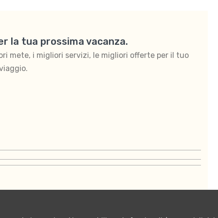
per la tua prossima vacanza.
 mete, i migliori servizi, le migliori offerte per il tuo
viaggio.
ontattaci
Termini e condizioni di vendita