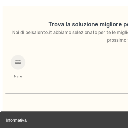
Trova la soluzione migliore 
Noi di belsalento.it abbiamo selezionato per te le migliori
prossimo 
Mare
Informativa
Chi siamo
Privacy Policy
Cookies Policy
C