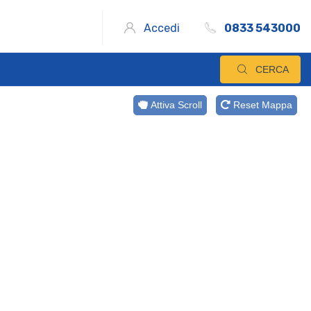
Accedi
0833 543000
CERCA
Attiva Scroll
Reset Mappa