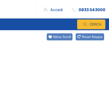
Accedi
0833 543000
CERCA
Attiva Scroll
Reset Mappa