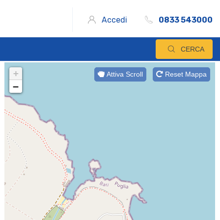
Accedi
0833 543000
CERCA
+
Attiva Scroll
Reset Mappa
−