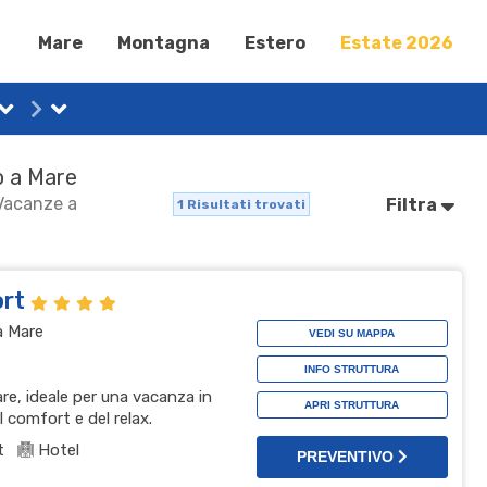
Mare
Montagna
Estero
Estate 2026
o a Mare
 Vacanze a
Filtra
1
Risultati trovati
ort
a Mare
VEDI SU MAPPA
INFO STRUTTURA
re, ideale per una vacanza in
APRI STRUTTURA
l comfort e del relax.
t
Hotel
PREVENTIVO