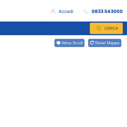
Accedi
0833 543000
CERCA
Attiva Scroll
Reset Mappa