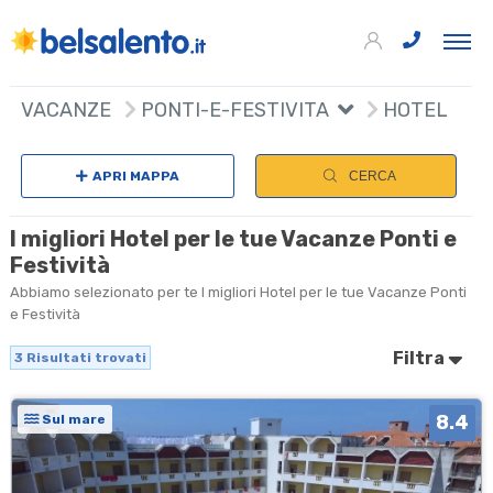
3
+
VACANZE
PONTI-E-FESTIVITA
HOTEL
−
APRI MAPPA
CERCA
I migliori Hotel per le tue Vacanze Ponti e
Festività
Abbiamo selezionato per te I migliori Hotel per le tue Vacanze Ponti
e Festività
Filtra
3
Risultati trovati
8.4
Sul mare