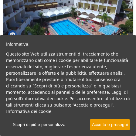
Informativa
Hotel Parco dei Principi Scalea
Questo sito Web utilizza strumenti di tracciamento che
Calabria > Calabria tirrenica > Scalea
memorizzano dati come i cookie per abilitare le funzionalità
162 Camere
essenziali del sito, migliorare l'esperienza utente,
personalizzare le offerte e la pubblicità, effettuare analisi.
Hotel fronte mare a Scalea, piscina, animazione e buona cucina
Puoi liberamente prestare o rifiutare il tuo consenso ora
per una vacanza in coppia o in famiglia.
cliccando su "Scopri di più e personalizza" o in qualsiasi
Villaggio
Hotel
momento, accedendo al pannello delle preferenze. Leggi di
più sull'informativa dei cookie. Per acconsentire all’utilizzo di
VEDI SU MAPPA
tali strumenti clicca su pulsante “Accetta e prosegui”.
INFO STRUTTURA
Informativa dei cookie
APRI STRUTTURA
Scopri di più e personalizza
Accetta e prosegui