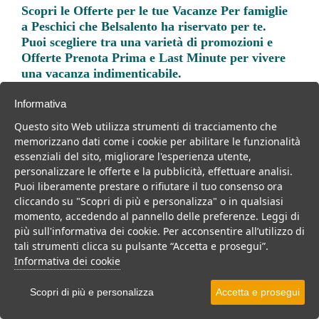
Scopri le
Offerte per le tue Vacanze Per famiglie
a Peschici
che Belsalento ha riservato per te.
Puoi scegliere tra una varietà di promozioni e
Offerte Prenota Prima e Last Minute per vivere
una vacanza indimenticabile.
Informativa
Questo sito Web utilizza strumenti di tracciamento che
memorizzano dati come i cookie per abilitare le funzionalità
essenziali del sito, migliorare l'esperienza utente,
Trova la soluzione migliore per la tua prossima
personalizzare le offerte e la pubblicità, effettuare analisi.
vacanza.
Puoi liberamente prestare o rifiutare il tuo consenso ora
cliccando su "Scopri di più e personalizza" o in qualsiasi
Noi di belsalento.it abbiamo selezionato per te le migliori mete, i
momento, accedendo al pannello delle preferenze. Leggi di
migliori servizi, le migliori offerte per il tuo prossimo viaggio.
più sull'informativa dei cookie. Per acconsentire all’utilizzo di
tali strumenti clicca su pulsante “Accetta e prosegui”.
Informativa dei cookie
Scopri di più e personalizza
Accetta e prosegui
Mare
Weekend
Per coppie