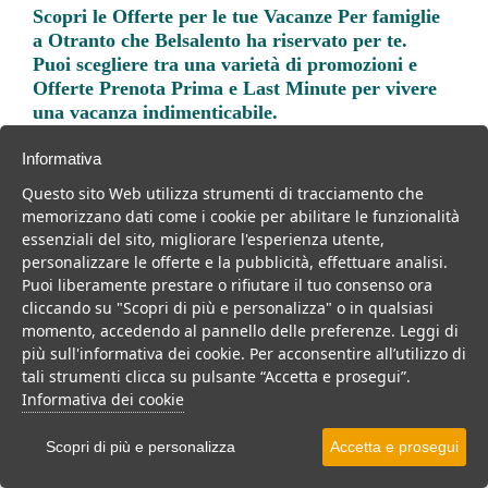
Scopri le
Offerte per le tue Vacanze Per famiglie
a Otranto
che Belsalento ha riservato per te.
Puoi scegliere tra una varietà di promozioni e
Offerte Prenota Prima e Last Minute per vivere
una vacanza indimenticabile.
Informativa
Questo sito Web utilizza strumenti di tracciamento che
memorizzano dati come i cookie per abilitare le funzionalità
essenziali del sito, migliorare l'esperienza utente,
Trova la soluzione migliore per la tua prossima
personalizzare le offerte e la pubblicità, effettuare analisi.
vacanza.
Puoi liberamente prestare o rifiutare il tuo consenso ora
cliccando su "Scopri di più e personalizza" o in qualsiasi
Noi di belsalento.it abbiamo selezionato per te le migliori mete, i
momento, accedendo al pannello delle preferenze. Leggi di
migliori servizi, le migliori offerte per il tuo prossimo viaggio.
più sull'informativa dei cookie. Per acconsentire all’utilizzo di
tali strumenti clicca su pulsante “Accetta e prosegui”.
Informativa dei cookie
Scopri di più e personalizza
Accetta e prosegui
Mare