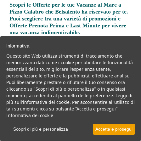
Scopri le
Offerte per le tue Vacanze al Mare a
Pizzo Calabro
che Belsalento ha riservato per te.
Puoi scegliere tra una varietà di promozioni e
Offerte Prenota Prima e Last Minute per vivere
una vacanza indimenticabile.
Informativa
Questo sito Web utilizza strumenti di tracciamento che
memorizzano dati come i cookie per abilitare le funzionalità
essenziali del sito, migliorare l'esperienza utente,
Trova la soluzione migliore per la tua prossima
personalizzare le offerte e la pubblicità, effettuare analisi.
vacanza.
Puoi liberamente prestare o rifiutare il tuo consenso ora
cliccando su "Scopri di più e personalizza" o in qualsiasi
Noi di belsalento.it abbiamo selezionato per te le migliori mete, i
momento, accedendo al pannello delle preferenze. Leggi di
migliori servizi, le migliori offerte per il tuo prossimo viaggio.
più sull'informativa dei cookie. Per acconsentire all’utilizzo di
tali strumenti clicca su pulsante “Accetta e prosegui”.
Informativa dei cookie
Villaggi
Resort
Centri benessere
Scopri di più e personalizza
Accetta e prosegui