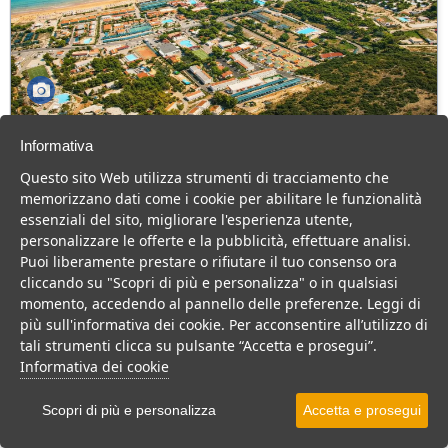
Green Park Village
Informativa
Puglia > Gargano > Vieste
Questo sito Web utilizza strumenti di tracciamento che
107 Camere
memorizzano dati come i cookie per abilitare le funzionalità
essenziali del sito, migliorare l'esperienza utente,
Villaggio a Vieste, con piscina e animazione, ideale per famiglie
personalizzare le offerte e la pubblicità, effettuare analisi.
con bambini.
Puoi liberamente prestare o rifiutare il tuo consenso ora
Villaggio
Hotel
cliccando su "Scopri di più e personalizza" o in qualsiasi
momento, accedendo al pannello delle preferenze. Leggi di
VEDI SU MAPPA
più sull'informativa dei cookie. Per acconsentire all’utilizzo di
INFO STRUTTURA
tali strumenti clicca su pulsante “Accetta e prosegui”.
Informativa dei cookie
APRI STRUTTURA
Scopri di più e personalizza
Accetta e prosegui
PREVENTIVO