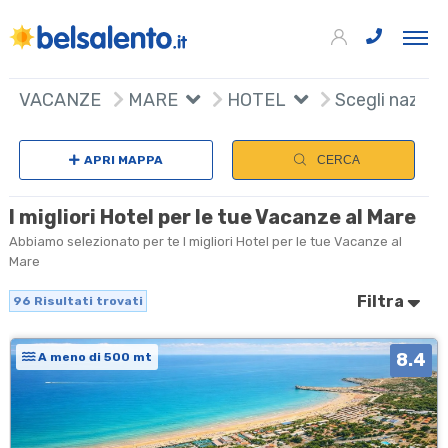
96
+
VACANZE
MARE
HOTEL
Scegli nazion
−
APRI MAPPA
CERCA
I migliori Hotel per le tue Vacanze al Mare
Abbiamo selezionato per te I migliori Hotel per le tue Vacanze al
Mare
Filtra
96
Risultati trovati
8.4
A meno di 500 mt