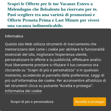
Scopri le
Offerte per le tue Vacanze Estero a
Melendugno
che Belsalento ha riservato per te.
Puoi scegliere tra una varietà di promozioni e
Offerte Prenota Prima e Last Minute per vivere
una vacanza indimenticabile.
Informativa
Questo sito Web utilizza strumenti di tracciamento che
memorizzano dati come i cookie per abilitare le funzionalità
essenziali del sito, migliorare l'esperienza utente,
Trova la soluzione migliore per la tua prossima
personalizzare le offerte e la pubblicità, effettuare analisi.
vacanza.
Puoi liberamente prestare o rifiutare il tuo consenso ora
cliccando su "Scopri di più e personalizza" o in qualsiasi
Noi di belsalento.it abbiamo selezionato per te le migliori mete, i
momento, accedendo al pannello delle preferenze. Leggi di
migliori servizi, le migliori offerte per il tuo prossimo viaggio.
più sull'informativa dei cookie. Per acconsentire all’utilizzo di
tali strumenti clicca su pulsante “Accetta e prosegui”.
Informativa dei cookie
Scopri di più e personalizza
Accetta e prosegui
Mare