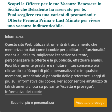
Scopri le
Offerte per le tue Vacanze Benessere in
Sicilia
che Belsalento ha riservato per te.
Puoi scegliere tra una varietà di promozioni e
Offerte Prenota Prima e Last Minute per vivere
una vacanza indimenticabile.
Informativa
Questo sito Web utilizza strumenti di tracciamento che
memorizzano dati come i cookie per abilitare le funzionalità
essenziali del sito, migliorare l'esperienza utente,
Trova la soluzione migliore per la tua prossima
personalizzare le offerte e la pubblicità, effettuare analisi.
vacanza.
Puoi liberamente prestare o rifiutare il tuo consenso ora
cliccando su "Scopri di più e personalizza" o in qualsiasi
Noi di belsalento.it abbiamo selezionato per te le migliori mete, i
momento, accedendo al pannello delle preferenze. Leggi di
migliori servizi, le migliori offerte per il tuo prossimo viaggio.
più sull'informativa dei cookie. Per acconsentire all’utilizzo di
tali strumenti clicca su pulsante “Accetta e prosegui”.
Informativa dei cookie
Scopri di più e personalizza
Accetta e prosegui
Mare
Weekend
Per coppie
Per famiglie