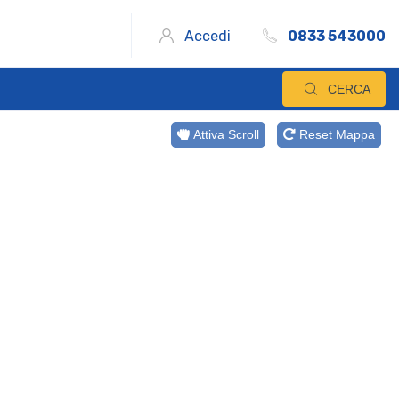
Accedi
0833 543000
CERCA
Attiva Scroll
Reset Mappa