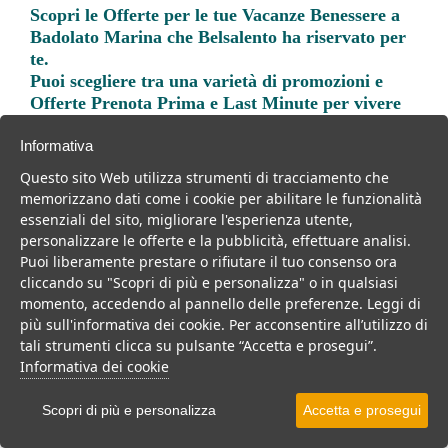
Scopri le
Offerte per le tue Vacanze Benessere a
Badolato Marina
che Belsalento ha riservato per
te.
Puoi scegliere tra una varietà di promozioni e
Offerte Prenota Prima e Last Minute per vivere
una vacanza indimenticabile.
Informativa
Questo sito Web utilizza strumenti di tracciamento che
memorizzano dati come i cookie per abilitare le funzionalità
essenziali del sito, migliorare l'esperienza utente,
personalizzare le offerte e la pubblicità, effettuare analisi.
Trova la soluzione migliore per la tua prossima
Puoi liberamente prestare o rifiutare il tuo consenso ora
vacanza.
cliccando su "Scopri di più e personalizza" o in qualsiasi
momento, accedendo al pannello delle preferenze. Leggi di
Noi di belsalento.it abbiamo selezionato per te le migliori mete, i
più sull'informativa dei cookie. Per acconsentire all’utilizzo di
migliori servizi, le migliori offerte per il tuo prossimo viaggio.
tali strumenti clicca su pulsante “Accetta e prosegui”.
Informativa dei cookie
Scopri di più e personalizza
Accetta e prosegui