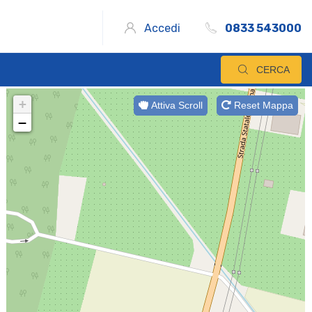
Accedi
0833 543000
CERCA
+
Attiva Scroll
Reset Mappa
−