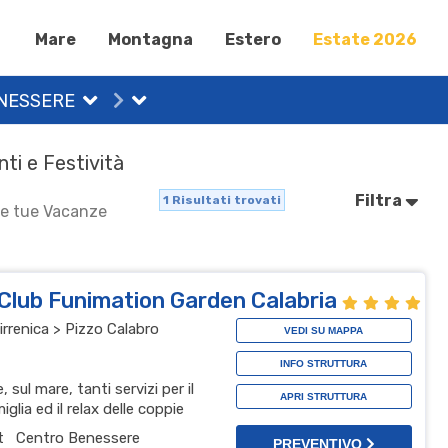
Mare
Montagna
Estero
Estate 2026
NESSERE
nti e Festività
Filtra
1
Risultati trovati
 le tue Vacanze
 Club Funimation Garden Calabria
irrenica > Pizzo Calabro
VEDI SU MAPPA
INFO STRUTTURA
 sul mare, tanti servizi per il
APRI STRUTTURA
glia ed il relax delle coppie
t
Centro Benessere
PREVENTIVO