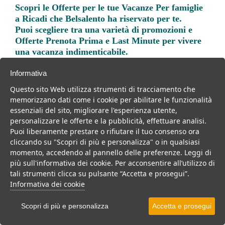
Scopri le
Offerte per le tue Vacanze Per famiglie
a Ricadi
che Belsalento ha riservato per te.
Puoi scegliere tra una varietà di promozioni e
Offerte Prenota Prima e Last Minute per vivere
una vacanza indimenticabile.
Informativa
Questo sito Web utilizza strumenti di tracciamento che
memorizzano dati come i cookie per abilitare le funzionalità
essenziali del sito, migliorare l'esperienza utente,
Trova la soluzione migliore per la tua prossima
personalizzare le offerte e la pubblicità, effettuare analisi.
vacanza.
Puoi liberamente prestare o rifiutare il tuo consenso ora
cliccando su "Scopri di più e personalizza" o in qualsiasi
Noi di belsalento.it abbiamo selezionato per te le migliori mete, i
momento, accedendo al pannello delle preferenze. Leggi di
migliori servizi, le migliori offerte per il tuo prossimo viaggio.
più sull'informativa dei cookie. Per acconsentire all’utilizzo di
tali strumenti clicca su pulsante “Accetta e prosegui”.
Informativa dei cookie
Villaggi
Hotel
Scopri di più e personalizza
Accetta e prosegui