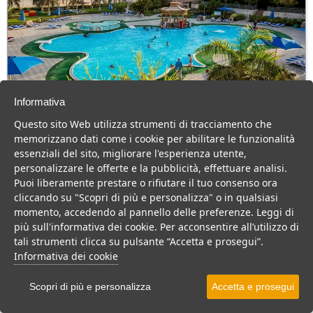
Informativa
Questo sito Web utilizza strumenti di tracciamento che
Aurora Oriental Resort
memorizzano dati come i cookie per abilitare le funzionalità
Governatorato del Sinai del Sud > Mar Rosso > Sharm el
essenziali del sito, migliorare l'esperienza utente,
Sheikh
personalizzare le offerte e la pubblicità, effettuare analisi.
380 Camere
Puoi liberamente prestare o rifiutare il tuo consenso ora
cliccando su "Scopri di più e personalizza" o in qualsiasi
Incantevole Resort fronte mare per un soggiorno comodo e
momento, accedendo al pannello delle preferenze. Leggi di
rilassante in una location suggestiva.
più sull'informativa dei cookie. Per acconsentire all’utilizzo di
Resort
Centro Benessere
tali strumenti clicca su pulsante “Accetta e prosegui”.
Informativa dei cookie
VEDI SU MAPPA
INFO STRUTTURA
Scopri di più e personalizza
Accetta e prosegui
APRI STRUTTURA