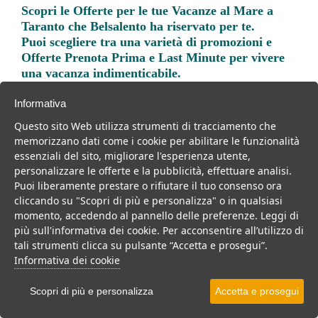
Scopri le
Offerte per le tue Vacanze al Mare a
Taranto
che Belsalento ha riservato per te.
Puoi scegliere tra una varietà di promozioni e
Offerte Prenota Prima e Last Minute per vivere
una vacanza indimenticabile.
Informativa
Questo sito Web utilizza strumenti di tracciamento che
memorizzano dati come i cookie per abilitare le funzionalità
essenziali del sito, migliorare l'esperienza utente,
Trova la soluzione migliore per la tua prossima
personalizzare le offerte e la pubblicità, effettuare analisi.
vacanza.
Puoi liberamente prestare o rifiutare il tuo consenso ora
cliccando su "Scopri di più e personalizza" o in qualsiasi
Noi di belsalento.it abbiamo selezionato per te le migliori mete, i
momento, accedendo al pannello delle preferenze. Leggi di
migliori servizi, le migliori offerte per il tuo prossimo viaggio.
più sull'informativa dei cookie. Per acconsentire all’utilizzo di
tali strumenti clicca su pulsante “Accetta e prosegui”.
Informativa dei cookie
Hotel
Scopri di più e personalizza
Accetta e prosegui