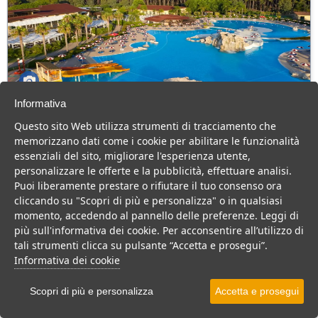
Informativa
Falkensteiner Club Funimation Garden
Questo sito Web utilizza strumenti di tracciamento che
Calabria
memorizzano dati come i cookie per abilitare le funzionalità
Calabria > Calabria tirrenica > Pizzo Calabro
essenziali del sito, migliorare l'esperienza utente,
518 Camere
personalizzare le offerte e la pubblicità, effettuare analisi.
Puoi liberamente prestare o rifiutare il tuo consenso ora
Grande Resort 4 stelle, sul mare, tanti servizi per il divertimento
cliccando su "Scopri di più e personalizza" o in qualsiasi
della famiglia ed il relax delle coppie
momento, accedendo al pannello delle preferenze. Leggi di
Villaggio
Resort
Centro Benessere
più sull'informativa dei cookie. Per acconsentire all’utilizzo di
tali strumenti clicca su pulsante “Accetta e prosegui”.
VEDI SU MAPPA
Informativa dei cookie
INFO STRUTTURA
Scopri di più e personalizza
Accetta e prosegui
APRI STRUTTURA