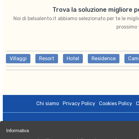
Trova la soluzione migliore 
Noi di belsalento.it abbiamo selezionato per te le migliori
prossimo 
Villaggi
Resort
Hotel
Residence
Cam
Chi siamo
Privacy Policy
Cookies Policy
C
BelSalento di proprietà di Kalintour s.r.l. è gestito da Vacan
Informativa
licenza amministrativa n.0079508 del 27/10/2020; Registro Imp
Capitale Sociale