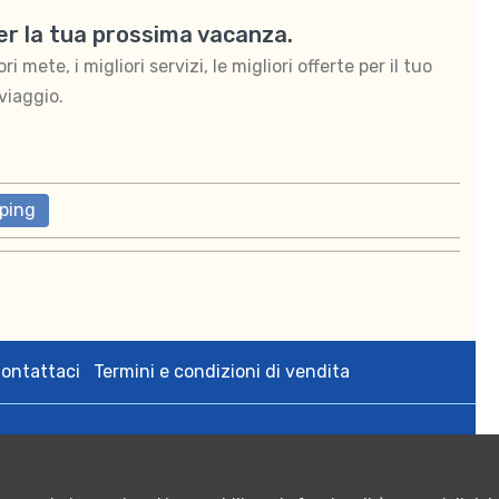
per la tua prossima vacanza.
 mete, i migliori servizi, le migliori offerte per il tuo
viaggio.
ping
ontattaci
Termini e condizioni di vendita
zedigital s.r.l. via Bologna 2 Tricase (Le) p.iva 05108640755;
rese CCIAA di Lecce n. 05108640755 - Numero REA: LE - 342564;
 Euro 10.000,00.