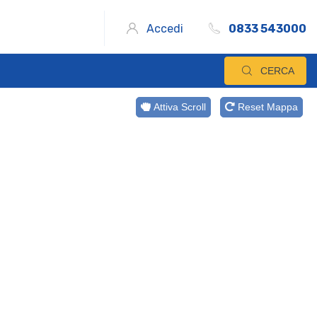
Accedi
0833 543000
CERCA
Attiva Scroll
Reset Mappa