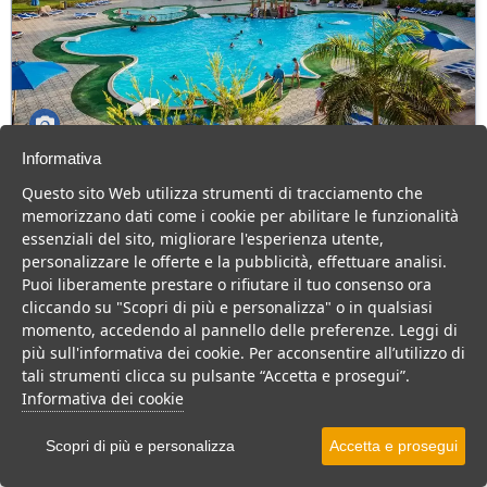
Informativa
Aurora Oriental Resort
Questo sito Web utilizza strumenti di tracciamento che
Governatorato del Sinai del Sud > Mar Rosso > Sharm el
memorizzano dati come i cookie per abilitare le funzionalità
Sheikh
essenziali del sito, migliorare l'esperienza utente,
380 Camere
personalizzare le offerte e la pubblicità, effettuare analisi.
Puoi liberamente prestare o rifiutare il tuo consenso ora
Incantevole Resort fronte mare per un soggiorno comodo e
cliccando su "Scopri di più e personalizza" o in qualsiasi
rilassante in una location suggestiva.
momento, accedendo al pannello delle preferenze. Leggi di
Resort
Centro Benessere
più sull'informativa dei cookie. Per acconsentire all’utilizzo di
tali strumenti clicca su pulsante “Accetta e prosegui”.
VEDI SU MAPPA
Informativa dei cookie
INFO STRUTTURA
Scopri di più e personalizza
Accetta e prosegui
APRI STRUTTURA