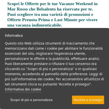
Scopri le
Offerte per le tue Vacanze Weekend in
Mar Rosso
che Belsalento ha riservato per te.
Puoi scegliere tra una varietà di promozioni e
Offerte Prenota Prima e Last Minute per vivere
una vacanza indimenticabile.
Informativa
Questo sito Web utilizza strumenti di tracciamento che
memorizzano dati come i cookie per abilitare le funzionalità
essenziali del sito, migliorare l'esperienza utente,
Trova la soluzione migliore per la tua prossima
personalizzare le offerte e la pubblicità, effettuare analisi.
vacanza.
Puoi liberamente prestare o rifiutare il tuo consenso ora
cliccando su "Scopri di più e personalizza" o in qualsiasi
Noi di belsalento.it abbiamo selezionato per te le migliori mete, i
momento, accedendo al pannello delle preferenze. Leggi di
migliori servizi, le migliori offerte per il tuo prossimo viaggio.
più sull'informativa dei cookie. Per acconsentire all’utilizzo di
tali strumenti clicca su pulsante “Accetta e prosegui”.
Informativa dei cookie
Scopri di più e personalizza
Accetta e prosegui