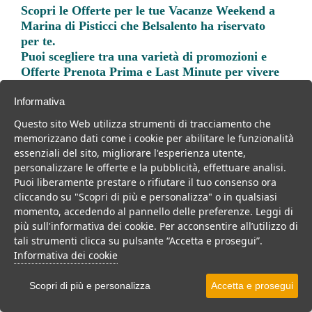
Scopri le
Offerte per le tue Vacanze Weekend a
Marina di Pisticci
che Belsalento ha riservato
per te.
Puoi scegliere tra una varietà di promozioni e
Offerte Prenota Prima e Last Minute per vivere
una vacanza indimenticabile.
Informativa
Questo sito Web utilizza strumenti di tracciamento che
memorizzano dati come i cookie per abilitare le funzionalità
essenziali del sito, migliorare l'esperienza utente,
personalizzare le offerte e la pubblicità, effettuare analisi.
Trova la soluzione migliore per la tua prossima
Puoi liberamente prestare o rifiutare il tuo consenso ora
vacanza.
cliccando su "Scopri di più e personalizza" o in qualsiasi
momento, accedendo al pannello delle preferenze. Leggi di
Noi di belsalento.it abbiamo selezionato per te le migliori mete, i
più sull'informativa dei cookie. Per acconsentire all’utilizzo di
migliori servizi, le migliori offerte per il tuo prossimo viaggio.
tali strumenti clicca su pulsante “Accetta e prosegui”.
Informativa dei cookie
Scopri di più e personalizza
Accetta e prosegui