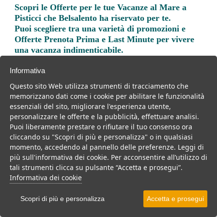
Scopri le
Offerte per le tue Vacanze al Mare a
Pisticci
che Belsalento ha riservato per te.
Puoi scegliere tra una varietà di promozioni e
Offerte Prenota Prima e Last Minute per vivere
una vacanza indimenticabile.
Informativa
Questo sito Web utilizza strumenti di tracciamento che
memorizzano dati come i cookie per abilitare le funzionalità
essenziali del sito, migliorare l'esperienza utente,
Trova la soluzione migliore per la tua prossima
personalizzare le offerte e la pubblicità, effettuare analisi.
vacanza.
Puoi liberamente prestare o rifiutare il tuo consenso ora
cliccando su "Scopri di più e personalizza" o in qualsiasi
Noi di belsalento.it abbiamo selezionato per te le migliori mete, i
momento, accedendo al pannello delle preferenze. Leggi di
migliori servizi, le migliori offerte per il tuo prossimo viaggio.
più sull'informativa dei cookie. Per acconsentire all’utilizzo di
tali strumenti clicca su pulsante “Accetta e prosegui”.
Informativa dei cookie
Villaggi
Resort
Residence
Scopri di più e personalizza
Accetta e prosegui