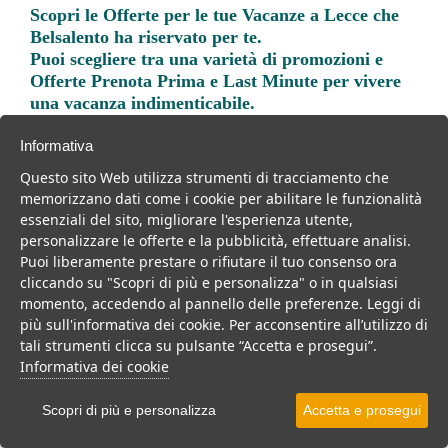
Scopri le
Offerte per le tue Vacanze a Lecce
che
Belsalento ha riservato per te.
Puoi scegliere tra una varietà di promozioni e
Offerte Prenota Prima e Last Minute per vivere
una vacanza indimenticabile.
Informativa
Questo sito Web utilizza strumenti di tracciamento che
memorizzano dati come i cookie per abilitare le funzionalità
essenziali del sito, migliorare l'esperienza utente,
Trova la soluzione migliore per la tua prossima
personalizzare le offerte e la pubblicità, effettuare analisi.
vacanza.
Puoi liberamente prestare o rifiutare il tuo consenso ora
cliccando su "Scopri di più e personalizza" o in qualsiasi
Noi di belsalento.it abbiamo selezionato per te le migliori mete, i
momento, accedendo al pannello delle preferenze. Leggi di
migliori servizi, le migliori offerte per il tuo prossimo viaggio.
più sull'informativa dei cookie. Per acconsentire all’utilizzo di
tali strumenti clicca su pulsante “Accetta e prosegui”.
Informativa dei cookie
Villaggi
Resort
Residence
Scopri di più e personalizza
Accetta e prosegui