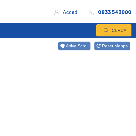
Accedi
0833 543000
CERCA
Attiva Scroll
Reset Mappa