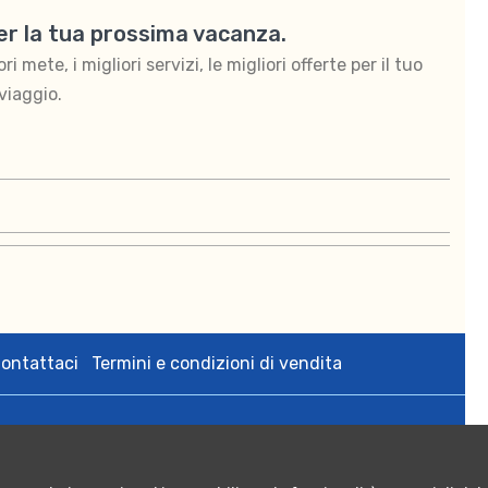
per la tua prossima vacanza.
 mete, i migliori servizi, le migliori offerte per il tuo
viaggio.
ontattaci
Termini e condizioni di vendita
zedigital s.r.l. via Bologna 2 Tricase (Le) p.iva 05108640755;
rese CCIAA di Lecce n. 05108640755 - Numero REA: LE - 342564;
 Euro 10.000,00.