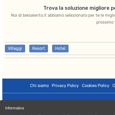
Trova la soluzione migliore 
Noi di belsalento.it abbiamo selezionato per te le migliori
prossimo 
Villaggi
Resort
Hotel
Chi siamo
Privacy Policy
Cookies Policy
C
BelSalento di proprietà di Kalintour s.r.l. è gestito da Vacan
Informativa
licenza amministrativa n.0079508 del 27/10/2020; Registro Imp
Capitale Sociale