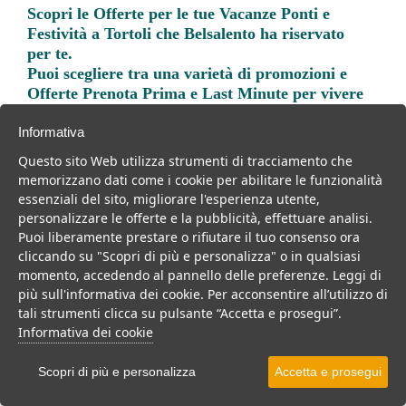
Scopri le
Offerte per le tue Vacanze Ponti e
Festività a Tortoli
che Belsalento ha riservato
per te.
Puoi scegliere tra una varietà di promozioni e
Offerte Prenota Prima e Last Minute per vivere
una vacanza indimenticabile.
Informativa
Questo sito Web utilizza strumenti di tracciamento che
memorizzano dati come i cookie per abilitare le funzionalità
essenziali del sito, migliorare l'esperienza utente,
personalizzare le offerte e la pubblicità, effettuare analisi.
Trova la soluzione migliore per la tua prossima
Puoi liberamente prestare o rifiutare il tuo consenso ora
vacanza.
cliccando su "Scopri di più e personalizza" o in qualsiasi
momento, accedendo al pannello delle preferenze. Leggi di
Noi di belsalento.it abbiamo selezionato per te le migliori mete, i
più sull'informativa dei cookie. Per acconsentire all’utilizzo di
migliori servizi, le migliori offerte per il tuo prossimo viaggio.
tali strumenti clicca su pulsante “Accetta e prosegui”.
Informativa dei cookie
Scopri di più e personalizza
Accetta e prosegui