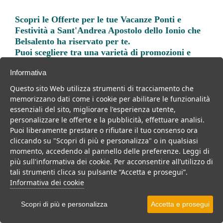
Scopri le
Offerte per le tue Vacanze Ponti e
Festività a Sant'Andrea Apostolo dello Ionio
che
Belsalento ha riservato per te.
Puoi scegliere tra una varietà di promozioni e
Offerte Prenota Prima e Last Minute per vivere
Informativa
una vacanza indimenticabile.
Questo sito Web utilizza strumenti di tracciamento che
memorizzano dati come i cookie per abilitare le funzionalità
essenziali del sito, migliorare l'esperienza utente,
personalizzare le offerte e la pubblicità, effettuare analisi.
Puoi liberamente prestare o rifiutare il tuo consenso ora
Trova la soluzione migliore per la tua prossima
cliccando su "Scopri di più e personalizza" o in qualsiasi
vacanza.
momento, accedendo al pannello delle preferenze. Leggi di
più sull'informativa dei cookie. Per acconsentire all’utilizzo di
Noi di belsalento.it abbiamo selezionato per te le migliori mete, i
tali strumenti clicca su pulsante “Accetta e prosegui”.
migliori servizi, le migliori offerte per il tuo prossimo viaggio.
Informativa dei cookie
Scopri di più e personalizza
Accetta e prosegui